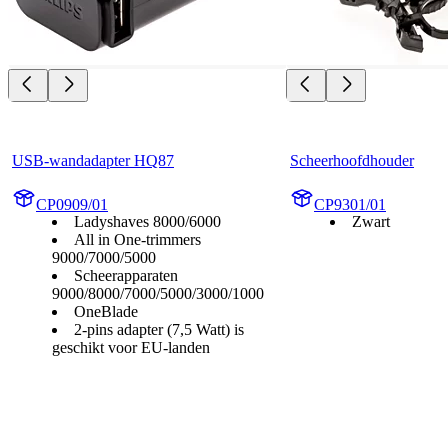
USB-wandadapter HQ87
Scheerhoofdhouder
CP0909/01
CP9301/01
Ladyshaves 8000/6000
Zwart
All in One-trimmers
9000/7000/5000
Scheerapparaten
9000/8000/7000/5000/3000/1000
OneBlade
2-pins adapter (7,5 Watt) is
geschikt voor EU-landen