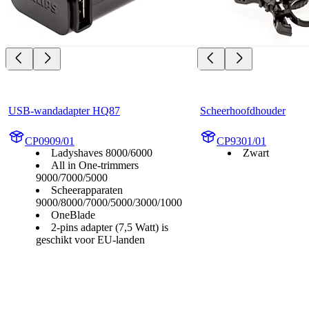
USB-wandadapter HQ87
Scheerhoofdhouder
CP0909/01
CP9301/01
Ladyshaves 8000/6000
Zwart
All in One-trimmers
9000/7000/5000
Scheerapparaten
9000/8000/7000/5000/3000/1000
OneBlade
2-pins adapter (7,5 Watt) is
geschikt voor EU-landen