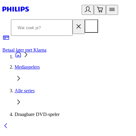
Betaal later met Klarna
R
Mediaspelers
Alle series
Draagbare DVD-speler