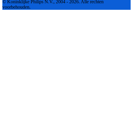
© Koninklijke Philips N.V., 2004 - 2026. Alle rechten
voorbehouden.