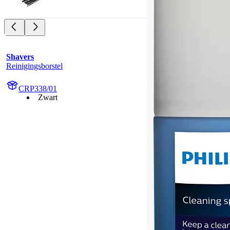
Shavers
Reinigingsborstel
CRP338/01
Zwart