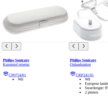
Philips Sonicare
Philips Sonicare
Kunststof reisetui
Oplaadstation
CP0754/01
CRP241/01
Wit
Wit
Europese land
Snoerlengte: 
2 pinnen