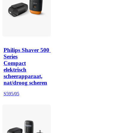
Philips Shaver 500 
Series
Compact
elektrisch
scheerapparaat,
nat/droog scheren
S595/05