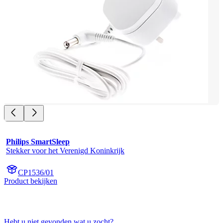
Philips SmartSleep
Stekker voor het Verenigd Koninkrijk
CP1536/01
Product bekijken
Hebt u niet gevonden wat u zocht?