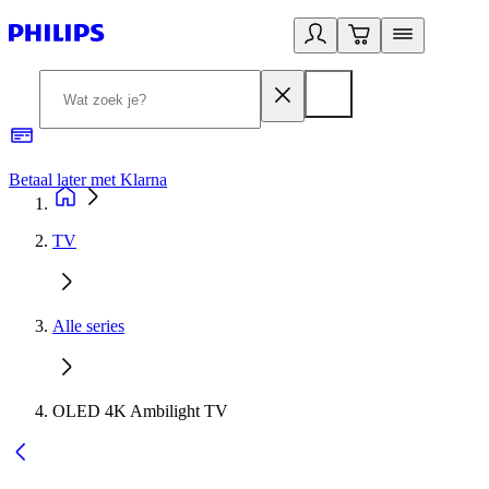
Betaal later met Klarna
R
TV
Alle series
OLED 4K Ambilight TV