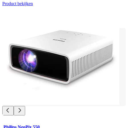
Product bekijken
Philips NeoPix 550