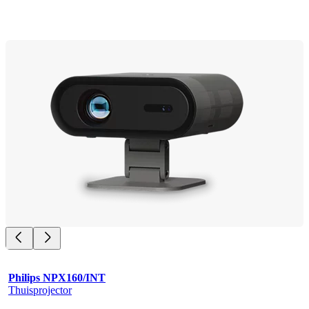
Philips NPX160/INT
Thuisprojector