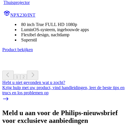
Thuisprojector
NPX230/INT
80 inch True FULL HD 1080p
LuminOS-systeem, ingebouwde apps
Flexibel design, nachtlamp
Superstil
Product bekijken
1
2
Hebt u niet gevonden wat u zocht?
Krijg hulp met uw product, vind handleidingen, leer de beste tips en
trucs en los problemen op
Meld u aan voor de Philips-nieuwsbrief
voor exclusieve aanbiedingen