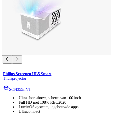
Philips Screeneo UL5 Smart
Thuisprojector
SCN355/INT
Ultra short-throw, scherm van 100 inch
Full HD met 108% REC2020
LuminOS-systeem, ingebouwde apps
Ultracompact