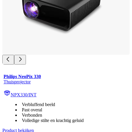
Philips NeoPix 330
Thuisprojector
NPX330/INT
Verbluffend beeld
Past overal
Verbonden
Volledige stilte en krachtig geluid
Product bekijken