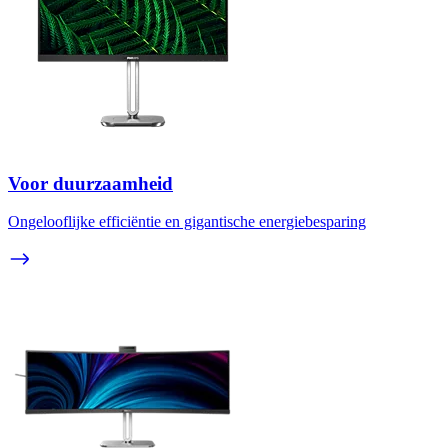
Voor duurzaamheid
Ongelooflijke efficiëntie en gigantische energiebesparing