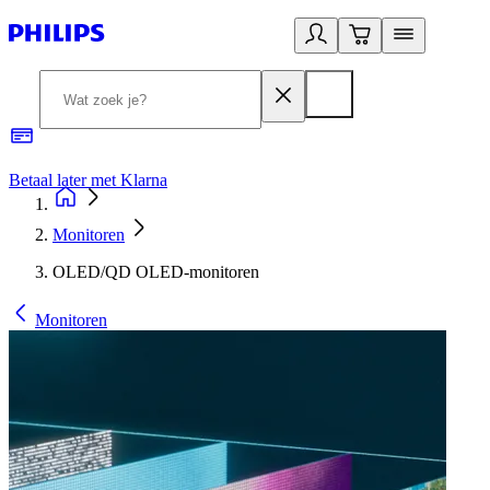
Betaal later met Klarna
R
Monitoren
OLED/QD OLED-monitoren
Monitoren