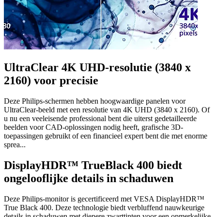
UltraClear 4K UHD-resolutie (3840 x
2160) voor precisie
Deze Philips-schermen hebben hoogwaardige panelen voor
UltraClear-beeld met een resolutie van 4K UHD (3840 x 2160). Of
u nu een veeleisende professional bent die uiterst gedetailleerde
beelden voor CAD-oplossingen nodig heeft, grafische 3D-
toepassingen gebruikt of een financieel expert bent die met enorme
sprea...
DisplayHDR™ TrueBlack 400 biedt
ongelooflijke details in schaduwen
Deze Philips-monitor is gecertificeerd met VESA DisplayHDR™
True Black 400. Deze technologie biedt verbluffend nauwkeurige
details in schaduwen met diepere zwarttinten voor een opmerkelijke