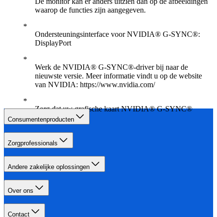
De monitor kan er anders uitzien dan op de afbeeldingen
waarop de functies zijn aangegeven.
Ondersteuningsinterface voor NVIDIA® G-SYNC®:
DisplayPort
Werk de NVIDIA® G-SYNC®-driver bij naar de
nieuwste versie. Meer informatie vindt u op de website
van NVIDIA: https://www.nvidia.com/
Zorg dat uw grafische kaart NVIDIA® G-SYNC®
ondersteunt
Consumentenproducten
Zorgprofessionals
Andere zakelijke oplossingen
Over ons
Contact