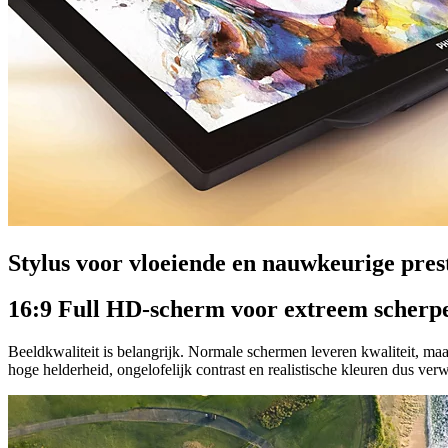
Stylus voor vloeiende en nauwkeurige pres
16:9 Full HD-scherm voor extreem scherp
Beeldkwaliteit is belangrijk. Normale schermen leveren kwaliteit, ma
hoge helderheid, ongelofelijk contrast en realistische kleuren dus ver