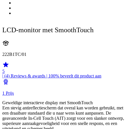
LCD-monitor met SmoothTouch
222B1TC/01
5
| (4)
Reviews & awards
| 100% beveelt dit product aan
1 Prijs
Geweldige interactieve display met SmoothTouch
Een stevig antireflectiescherm dat overal kan worden gebruikt, met
een draaibare standaard die u naar wens kunt aanpassen. De
geavanceerde In-Cell Touch (AIT) zorgt voor een slanker ontwerp,
superieure aanraakgevoeligheid voor een snelle respons, en een
uitstekend en scherper beeld.