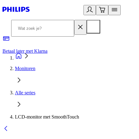
Betaal later met Klarna
R
Monitoren
Alle series
LCD-monitor met SmoothTouch