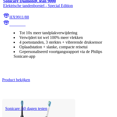
Sonicare DiamondClean 9000
Elektrische tandenborstel - Special Edition
HX9911/88
HX991M
Tot 10x meer tandplakverwijdering
Verwijdert tot wel 100% meer vlekken
4 poetsstanden, 3 sterktes + vibrerende druksensor
Oplaadstation + slanke, compacte reisetui
Gepersonaliseerd voortgangsrapport via de Philips
Sonicare-app
Product bekijken
Sonicare: 60 dagen testen