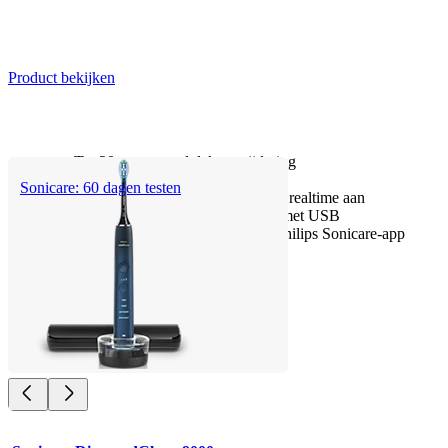
Product bekijken
Tot 20x meer tandplakverwijdering
Tot 15 x gezonder tandvlees
Sonicare: 60 dagen testen
SenseIQ-technologie: past zich in realtime aan
Oplaadstation + Prestige reisetui met USB
Persoonlijke begeleiding via de Philips Sonicare-app