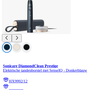
Sonicare DiamondClean Prestige
Elektrische tandenborstel met SenseIQ - Donkerblauw
HX9992/12
HX999B