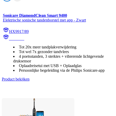
Sonicare DiamondClean Smart 9400
Elektrische sonische tandenborstel met app - Zwart
HX9917/89
HX992B
Tot 20x meer tandplakverwijdering
Tot wel 7x gezonder tandvlees
4 poetsstanden, 3 sterktes + vibrerende lichtgevende
druksensor
Oplaadreisetui met USB + Oplaadglas
Persoonlijke begeleiding via de Philips Sonicare-app
Product bekijken