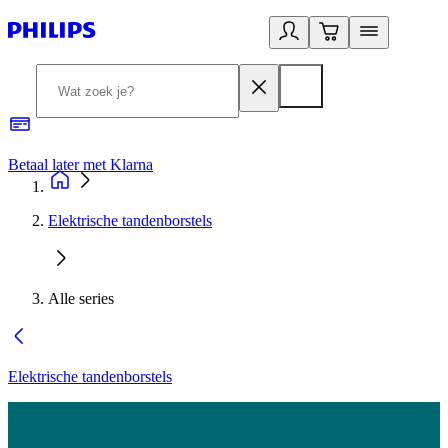
Betaal later met Klarna
R
Elektrische tandenborstels
Alle series
Elektrische tandenborstels