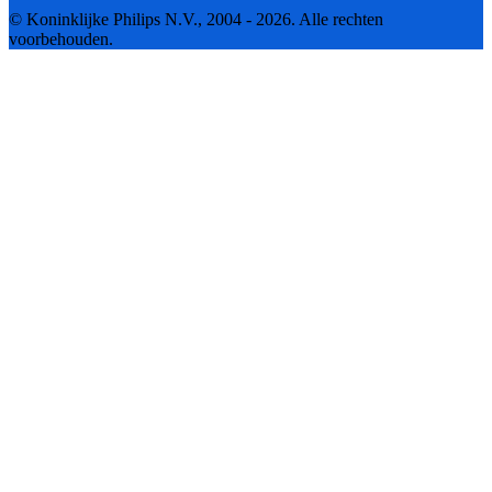
© Koninklijke Philips N.V., 2004 - 2026. Alle rechten
voorbehouden.