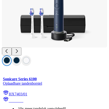
Sonicare Series 6100
Oplaadbare tandenborstel
HX7403/01
HX740D
10x meer tandplak verwijderd*