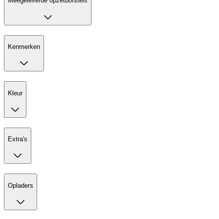
Meegeleverde opzetborstels
Kenmerken
Kleur
Extra's
Opladers