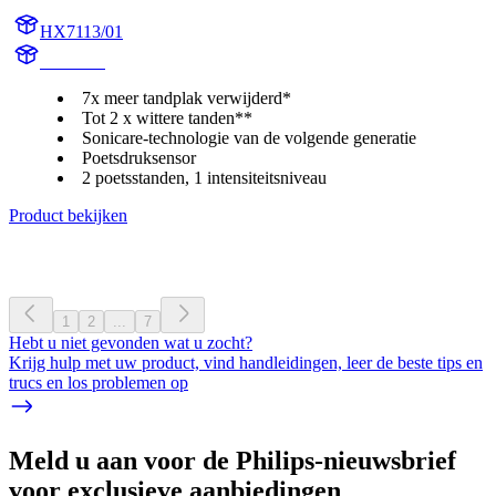
HX7113/01
HX711D
7x meer tandplak verwijderd*
Tot 2 x wittere tanden**
Sonicare-technologie van de volgende generatie
Poetsdruksensor
2 poetsstanden, 1 intensiteitsniveau
Product bekijken
1
2
...
7
Hebt u niet gevonden wat u zocht?
Krijg hulp met uw product, vind handleidingen, leer de beste tips en
trucs en los problemen op
Meld u aan voor de Philips-nieuwsbrief
voor exclusieve aanbiedingen