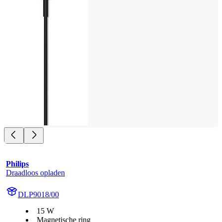
Philips
Draadloos opladen
DLP9018/00
15 W
Magnetische ring