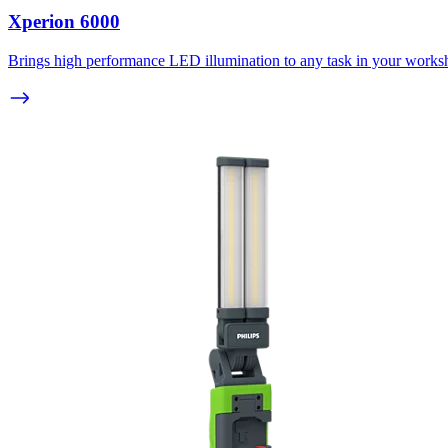
Xperion 6000
Brings high performance LED illumination to any task in your works