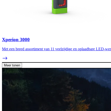
Xperion 3000
Met een breed assortiment van 11 veelzijdige en oplaadbare LED-werk
Meer tonen