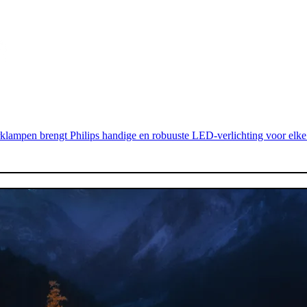
lampen brengt Philips handige en robuuste LED-verlichting voor elke 