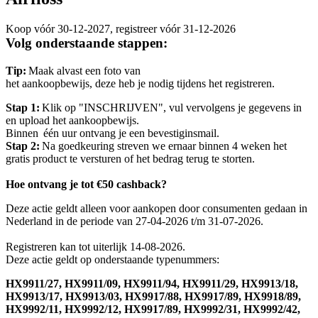
Koop vóór 30-12-2027, registreer vóór 31-12-2026
Volg onderstaande stappen:
Tip:
 Maak alvast een foto van 
het aankoopbewijs, deze heb je nodig tijdens het registreren. 
Stap 1:
 Klik op "INSCHRIJVEN", vul vervolgens je gegevens in 
en upload het aankoopbewijs. 
Binnen  één uur ontvang je een bevestiginsmail. 
Stap 2: 
Na goedkeuring streven we ernaar binnen 4 weken het 
gratis product te versturen of het bedrag terug te storten. 
Hoe ontvang je tot €50 cashback?
Deze actie geldt alleen voor aankopen door consumenten gedaan in 
Nederland in de periode van 27-04-2026 t/m 31-07-2026. 
Registreren kan tot uiterlijk 14-08-2026.  
Deze actie geldt op onderstaande typenummers: 
HX9911/27, HX9911/09, HX9911/94, HX9911/29, HX9913/18, 
HX9913/17, HX9913/03, HX9917/88, HX9917/89, HX9918/89, 
HX9992/11, HX9992/12, HX9917/89, HX9992/31, HX9992/42, 