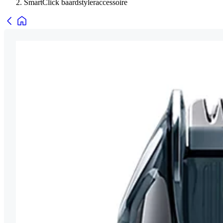
SmartClick baardstyleraccessoire