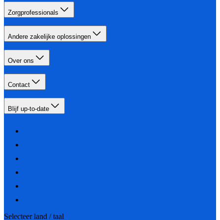
Zorgprofessionals
Andere zakelijke oplossingen
Over ons
Contact
Blijf up-to-date
Selecteer land / taal