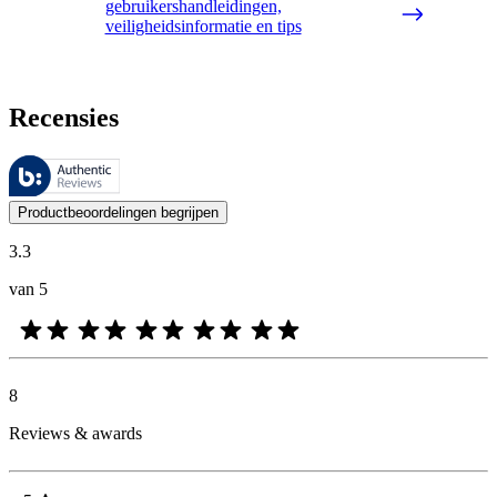
gebruikershandleidingen,
veiligheidsinformatie en tips
Recensies
Deze beoordelingen worden beheerd door Bazaarvoice en voldoen aan h
De mening van onze klanten is nuttig voor iedereen, of het nu een re
Productbeoordelingen begrijpen
3.3
van 5
8
Reviews & awards