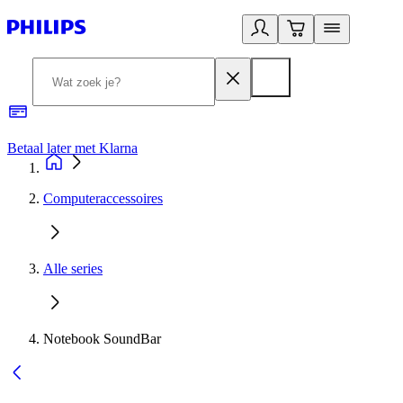
Betaal later met Klarna
R
Computeraccessoires
Alle series
Notebook SoundBar