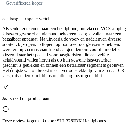
Geverifieerde koper
een basgitaar speler vertelt
Als senior zoekende naar een headphone, om via een VOX amplug
2 bass ongestoord en niemand behoeven lastig te vallen, naar een
betaalbaar apparaat. Na uitvoerig de voor- en nadelenvan diverse
soorten: bijv open, halfopen, op oor, over oor gelezen te hebben,
werd er mij via musician friend aangeraden om voor dit model te
kiezen. Daar het speciaal voor basgitaristen, die een zelfde
geluid/sound willen horen als op hun gewone basversterker,
geschikt is gebleken en binnen een betaalbaar segment is gebleven.
Het énigste wat ontbreekt is een verloopstekkertje van 3.5 naar 6.3
jack, misschien kan Philips mij die nog bezorgen...hint.
Ja, ik raad dit product aan
Deze review is gemaakt voor SHL3260BK Headphones