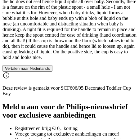
the lid does not seal hence liquid spills all over baby. Secondly, there
is a feature on the rim of the plastic spout - a small hole - I am not
sure what it is for. However, when baby drinks, liquid forms a
bubble at this hole and baby ends up with a blob of liquid on the
nose (an uncomfortable and distracting situation when baby is
drinking). A tight fit is required for the handle to remain in place and
hence keep the spout centred for ease of drinking (hand coordination
and all that!) If this cup is thrown on the floor (which babies tend to
do), then it could cause the handle and hence lid to loosen up, again
causing leaking of liquid. On the positive side, the cup is easy to
hold and looks nice.
Vertalen naar Nederlands
Deze review is gemaakt voor SCF606/05 Decorated Toddler Cup
Boy
Meld u aan voor de Philips-nieuwsbrief
voor exclusieve aanbiedingen
Registreer en krijg €10,- korting
Vroege toegang tot exclusieve aanbiedingen en meer!