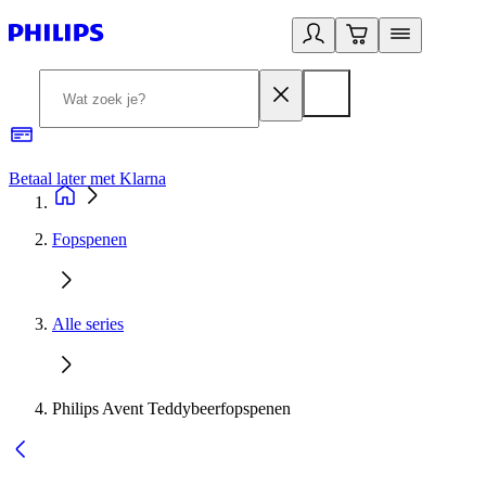
Betaal later met Klarna
R
Fopspenen
Alle series
Philips Avent Teddybeerfopspenen