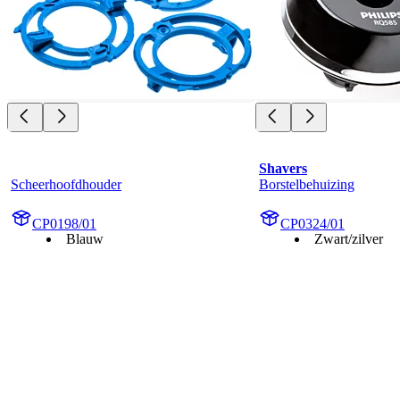
Shavers
Scheerhoofdhouder
Borstelbehuizing
CP0198/01
CP0324/01
Blauw
Zwart/zilver