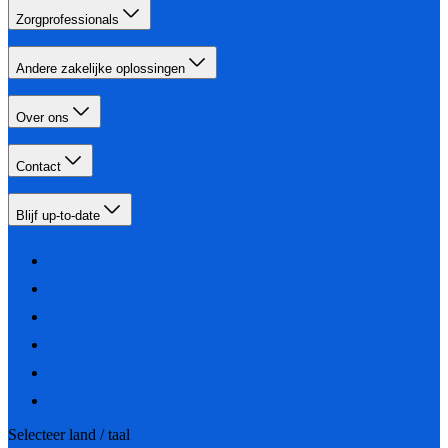
Zorgprofessionals
Andere zakelijke oplossingen
Over ons
Contact
Blijf up-to-date
Selecteer land / taal