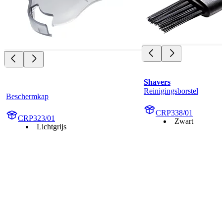
Shavers
Reinigingsborstel
Beschermkap
CRP338/01
CRP323/01
Zwart
Lichtgrijs