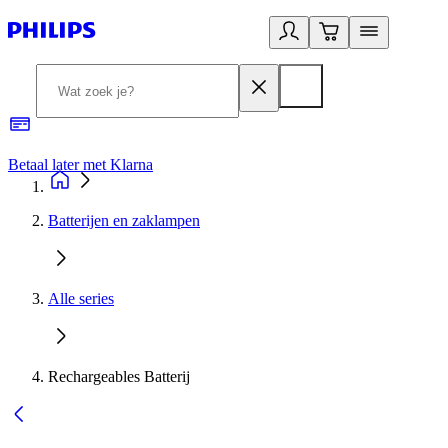
Betaal later met Klarna
R
Batterijen en zaklampen
Alle series
Rechargeables Batterij