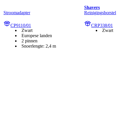
Shavers
Stroomadapter
Reinigingsborstel
CP9110/01
CRP338/01
Zwart
Zwart
Europese landen
2 pinnen
Snoerlengte: 2,4 m