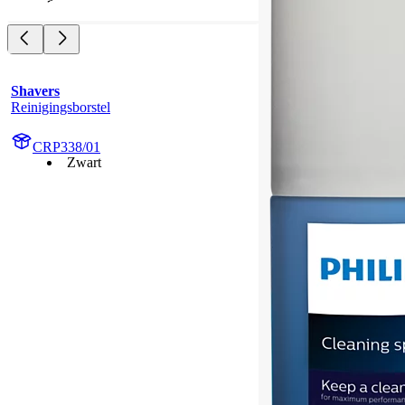
Shavers
Reinigingsborstel
CRP338/01
Zwart