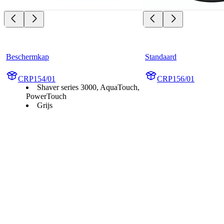
Beschermkap
Standaard
CRP154/01
CRP156/01
Shaver series 3000, AquaTouch,
PowerTouch
Grijs