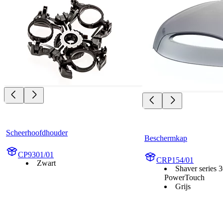
Scheerhoofdhouder
Beschermkap
CP9301/01
CRP154/01
Zwart
Shaver series 
PowerTouch
Grijs