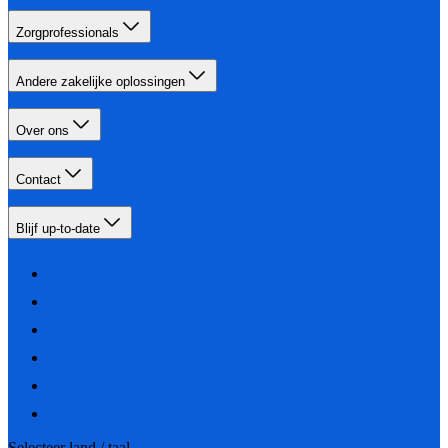
Zorgprofessionals
Andere zakelijke oplossingen
Over ons
Contact
Blijf up-to-date
Selecteer land / taal