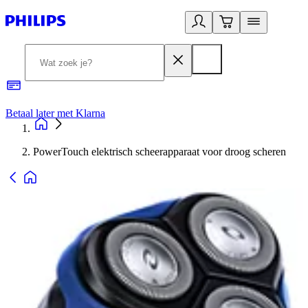
Betaal later met Klarna
R
PowerTouch elektrisch scheerapparaat voor droog scheren