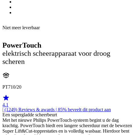
Niet meer leverbaar
PowerTouch
elektrisch scheerapparaat voor droog
scheren
PT710/20
4.1
| (1249)
Reviews & awards
| 85% beveelt dit product aan
Een supergladde scheerbeurt
Met het nieuwe Philips PowerTouch-systeem begint u de dag
krachtig. PowerTouch biedt een langere scheerduur met de bewezen
Super Lift&Cut-topprestaties en is volledig wasbaar. Hierdoor bent