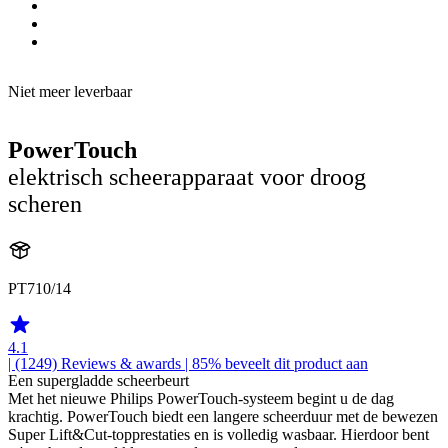
Niet meer leverbaar
PowerTouch
elektrisch scheerapparaat voor droog
scheren
PT710/14
4.1
| (1249)
Reviews & awards
| 85% beveelt dit product aan
Een supergladde scheerbeurt
Met het nieuwe Philips PowerTouch-systeem begint u de dag
krachtig. PowerTouch biedt een langere scheerduur met de bewezen
Super Lift&Cut-topprestaties en is volledig wasbaar. Hierdoor bent