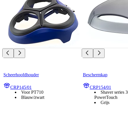
Scheerhoofdhouder
Beschermkap
CRP145/01
CRP154/01
Voor PT710
Shaver series 
Blauw/zwart
PowerTouch
Grijs