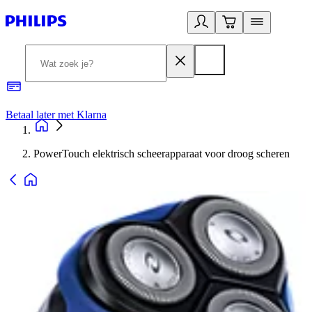
Betaal later met Klarna
R
PowerTouch elektrisch scheerapparaat voor droog scheren