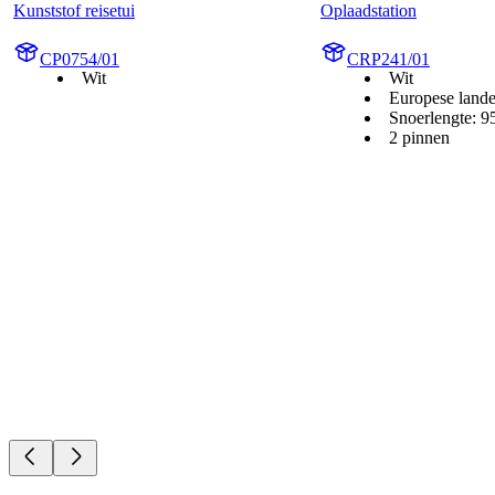
Kunststof reisetui
Oplaadstation
CP0754/01
CRP241/01
Wit
Wit
Europese land
Snoerlengte: 
2 pinnen