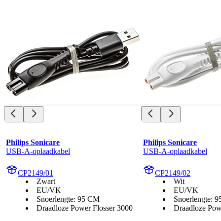
Philips Sonicare
Philips Sonicare
USB-A-oplaadkabel
USB-A-oplaadkabel
CP2149/01
CP2149/02
Zwart
Wit
EU/VK
EU/VK
Snoerlengte: 95 CM
Snoerlengte: 
Draadloze Power Flosser 3000
Draadloze Pow