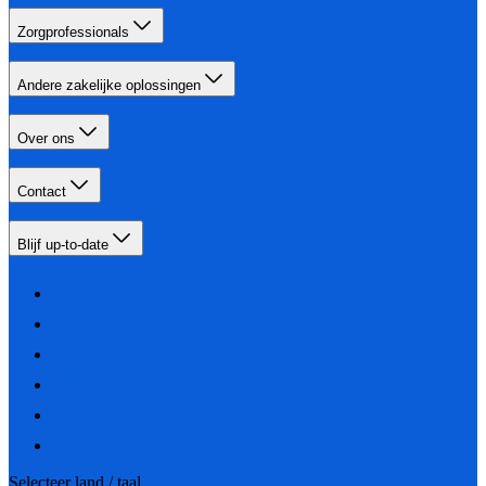
Zorgprofessionals
Andere zakelijke oplossingen
Over ons
Contact
Blijf up-to-date
Selecteer land / taal