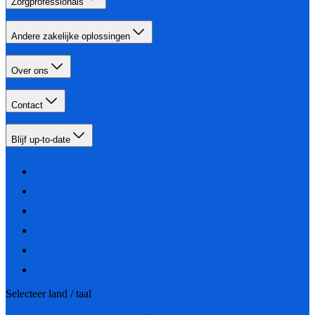
Zorgprofessionals
Andere zakelijke oplossingen
Over ons
Contact
Blijf up-to-date
Selecteer land / taal