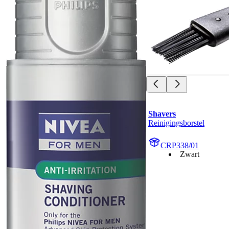
Shavers
Reinigingsborstel
CRP338/01
Zwart