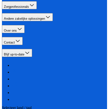
Zorgprofessionals
Andere zakelijke oplossingen
Over ons
Contact
Blijf up-to-date
Selecteer land / taal