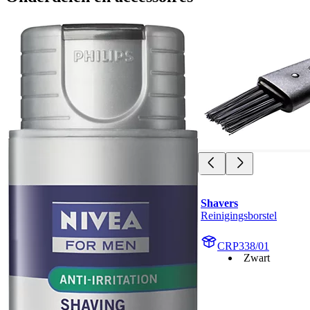
Shavers
Reinigingsborstel
CRP338/01
Zwart