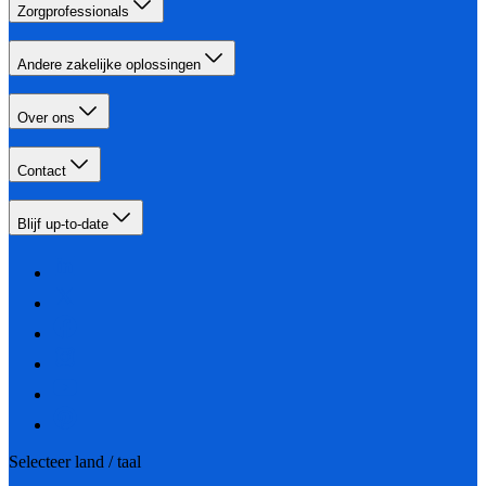
Zorgprofessionals
Andere zakelijke oplossingen
Over ons
Contact
Blijf up-to-date
Selecteer land / taal