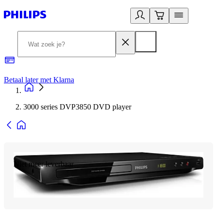
Betaal later met Klarna
R
3000 series DVP3850 DVD player
Niet meer leverbaar