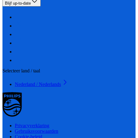
Blijf up-to-date
Selecteer land / taal
Nederland / Nederlands
Privacyverklaring
Gebruiksvoorwaarden
Cookie-beleid