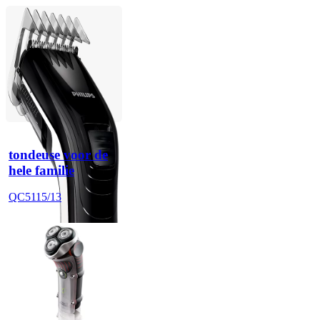
tondeuse voor de
hele familie
QC5115/13