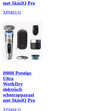
met SkinIQ Pro
XP9403/31
i9000 Prestige 
Ultra
Wet&Dry
elektrisch
scheerapparaat
met SkinIQ Pro
XP9404/31