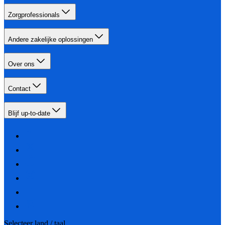
Zorgprofessionals
Andere zakelijke oplossingen
Over ons
Contact
Blijf up-to-date
Selecteer land / taal