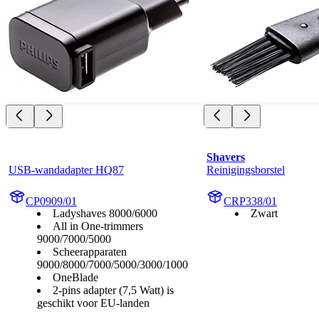
Shavers
USB-wandadapter HQ87
Reinigingsborstel
CP0909/01
CRP338/01
Ladyshaves 8000/6000
Zwart
All in One-trimmers
9000/7000/5000
Scheerapparaten
9000/8000/7000/5000/3000/1000
OneBlade
2-pins adapter (7,5 Watt) is
geschikt voor EU-landen