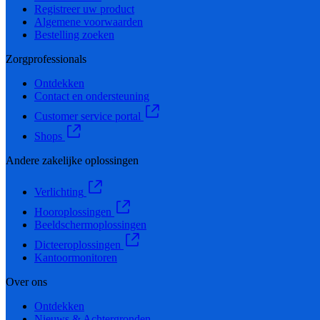
Registreer uw product
Algemene voorwaarden
Bestelling zoeken
Zorgprofessionals
Ontdekken
Contact en ondersteuning
Customer service portal
Shops
Andere zakelijke oplossingen
Verlichting
Hooroplossingen
Beeldschermoplossingen
Dicteeroplossingen
Kantoormonitoren
Over ons
Ontdekken
Nieuws & Achtergronden