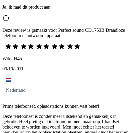
Ja, ik raad dit product aan
Deze review is gemaakt voor Perfect sound CD1753B Draadloze
telefoon met antwoordapparaat
WdenH45
09/10/2011
Nederland
Prima telefoonset, oplaadstations kunnen vast beter!
Deze telefoonset is zonder meer uitstekend en gemakkelijk in
gebruik. Heel prettig dat telefoonnummers maar oop 1 handset
behoeven te worden ingevoerd. Men moet echter het toestel
nauwkeurig op het (oplaad)station plaatsen, anders glijdt het eraf en