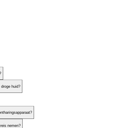
?
f droge huid?
ontharingsapparaat?
 reis nemen?