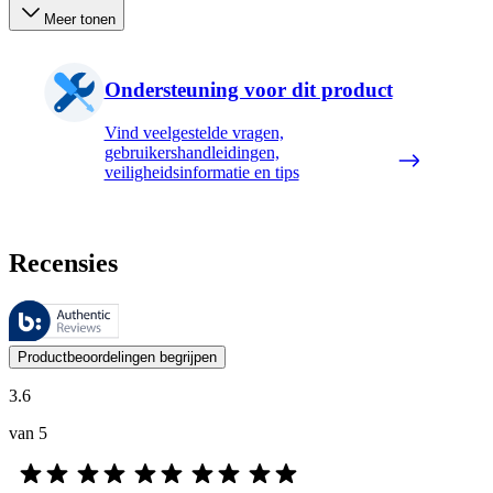
Meer tonen
Ondersteuning voor dit product
Vind veelgestelde vragen,
gebruikershandleidingen,
veiligheidsinformatie en tips
Recensies
Deze beoordelingen worden beheerd door Bazaarvoice en voldoen aan h
De mening van onze klanten is nuttig voor iedereen, of het nu een re
Productbeoordelingen begrijpen
3.6
van 5