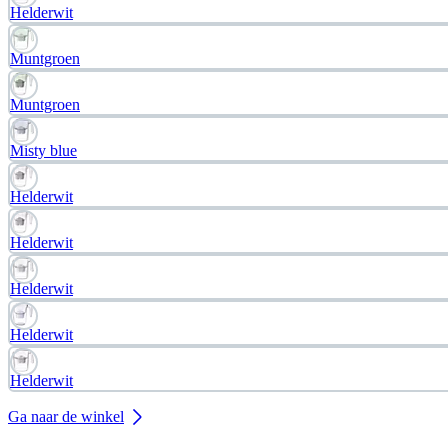
Helderwit
Muntgroen
Muntgroen
Misty blue
Helderwit
Helderwit
Helderwit
Helderwit
Helderwit
Ga naar de winkel